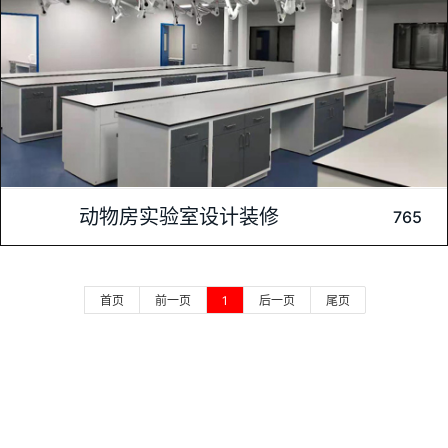
内容介绍: 该动物房实验室设计装修注重功能性与舒适性的结
动物房实验室设计装修
765
合，为实验动物提供了理想的生存环境。实验室内设置了清洁
区、污染区及实验操作区，各区严格分隔，确保实验的安全与准
确性。同时，采用环保材料，配备先进的温控、通风及消毒系
首页
前一页
1
后一页
尾页
统，保障动物的健康与舒适。此次设计不仅提高了实验室的实用
性
装修案例