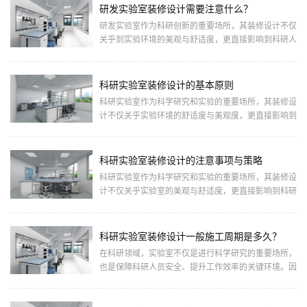
研发实验室装修设计需要注意什么？
研发实验室作为科研创新的重要场所，其装修设计不仅
关乎到实验环境的美观与舒适度，更直接影响到科研人
员的工作效率与实验结果的准确性。因此，在进行研发
实验室装修设计时，需要综合考虑多个方面，确保实验
室既安全又实用。一、安全性考虑防火安全：实验室装
科研实验室装修设计的基本原则
修材料应选择防火等级高的材料，如防火板、防火涂料
科研实验室作为科学研究和实验的重要场所，其装修设
等，以
计不仅关乎实验环境的舒适度与美观度，更直接影响到
科研工作的效率与成果。一个科学合理的实验室装修设
计，能够为科研人员提供一个安全、高效、舒适的工作
环境，进而促进科研创新与发展。下面小编将深入探讨
科研实验室装修设计的注意事项与策略
科研实验室装修设计的基本原则，并结合实际案例进行
科研实验室作为科学研究和实验的重要场所，其装修设
分析，
计不仅关乎实验室的美观与舒适度，更直接影响到科研
工作的效率与安全性。一个科学合理的实验室装修设
计，能够为科研人员提供一个良好的工作环境，保障实
验设备的稳定运行，同时降低潜在的安全风险。因此，
科研实验室装修设计一般施工周期是多久？
在进行科研实验室装修设计时，需要综合考虑多个方面
在科研领域，实验室不仅是进行科学研究的重要场所，
的因素，
也是保障科研人员安全、提升工作效率的关键环境。因
此，实验室的装修设计不仅关乎美观与实用，更涉及到
功能需求、安全标准以及科学研究的顺利进行。本文将